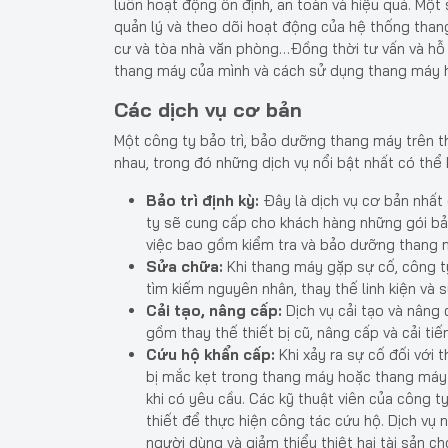
luôn hoạt động ổn định, an toàn và hiệu quả. Một
quản lý và theo dõi hoạt động của hệ thống than
cư và tòa nhà văn phòng…Đồng thời tư vấn và hỗ 
thang máy của mình và cách sử dụng thang máy h
Các dịch vụ cơ bản
Một công ty bảo trì, bảo dưỡng thang máy trên th
nhau, trong đó những dịch vụ nổi bật nhất có thể
Bảo trì định kỳ:
Đây là dịch vụ cơ bản nhất 
ty sẽ cung cấp cho khách hàng những gói bả
việc bao gồm kiểm tra và bảo dưỡng thang m
Sửa chữa:
Khi thang máy gặp sự cố, công t
tìm kiếm nguyên nhân, thay thế linh kiện và 
Cải tạo, nâng cấp:
Dịch vụ cải tạo và nâng
gồm thay thế thiết bị cũ, nâng cấp và cải ti
Cứu hộ khẩn cấp:
Khi xảy ra sự cố đối với 
bị mắc kẹt trong thang máy hoặc thang máy 
khi có yêu cầu. Các kỹ thuật viên của công ty
thiết để thực hiện công tác cứu hộ. Dịch vụ
người dùng và giảm thiểu thiệt hại tài sản c