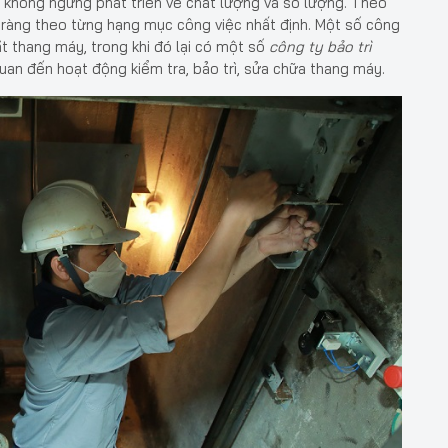
 không ngừng phát triển về chất lượng và số lượng. Theo
 ràng theo từng hạng mục công việc nhất định. Một số công
t thang máy, trong khi đó lại có một số
công ty bảo trì
uan đến hoạt động kiểm tra, bảo trì, sửa chữa thang máy.