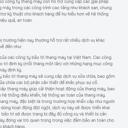
 số công ty thang máy còn hỗ trợ cung cấp các giải pháp
g máy trong các công trình cao tầng như khách sạn, chung
trợ kỹ thuật cho khách hàng để họ hiểu hơn về hệ thống
iệu quả, an toàn.
ị trường hiện nay thường hỗ trợ rất nhiều dịch vụ khác
 kể đến như:
của các công ty bảo trì thang máy tại Việt Nam. Các công
o trì định kỳ (mỗi tháng một lần) với những hạng mục công
áy định kỳ.
y bảo trì thang máy sẽ cung cấp dịch vụ sửa chữa, bao gồm
sửa chữa các bộ phận cần thiết để khắc phục sự cố.
 cấp thang máy giúp cải thiện hoạt động của thang máy, bao
ến hệ thống điều khiển, hệ thống an toàn của thang máy.
thang máy, đặc biệt là trong trường hợp khẩn cấp như người
dừng hoạt động đột ngột, dịch vụ này sẽ được triển khai
 bảo trì sẽ được trang bị đầy đủ công cụ và thiết bị cần
 này đóng vai trò quan trọng trong việc đảm bảo an toàn cho
ho khách hàng.