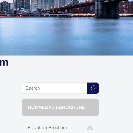
am
DOWNLOAD EBROCHURE
Elevator eBrochure