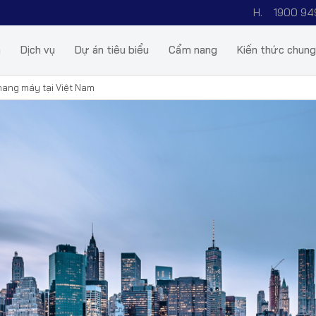
H.
1900 94
m
Dịch vụ
Dự án tiêu biểu
Cẩm nang
Kiến thức chung
thang máy tại Việt Nam