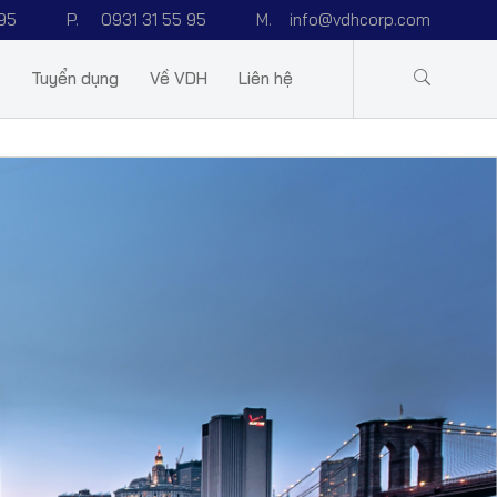
95
P.
0931 31 55 95
M.
info@vdhcorp.com
Tuyển dụng
Về VDH
Liên hệ