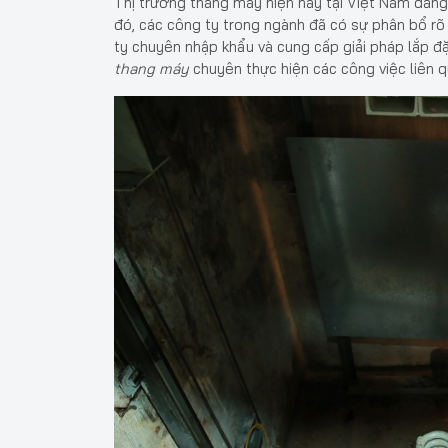
Thị trường thang máy hiện nay tại Việt Nam đang
đó, các công ty trong ngành đã có sự phân bổ rõ
ty chuyên nhập khẩu và cung cấp giải pháp lắp đặ
thang máy
chuyên thực hiện các công việc liên q