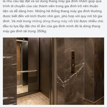
là nhu cầu lắp đặt và sử dụng thang máy gia đình nhằm giúp quá
trình di chuyển của các thành viên trong gia đình trở nên thuận
tiện và dễ dàng hơn. Những hệ thống thang máy gia đình thường
được biết đến với kích thước nhỏ gọn, phù hợp với quy mô hộ gia
đình. Và một trong
những dòng thang máy nổi bật
được nhiều chủ
đầu tư lựa lắp đặt cho tổ ấm của gia đình mình đó là dòng
thang
máy gia đình tải trọng 350kg.