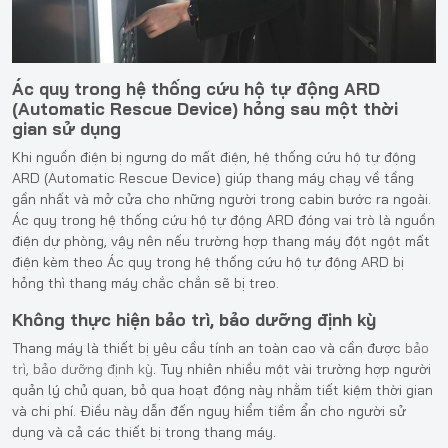
Ác quy trong hệ thống cứu hộ tự động ARD
(Automatic Rescue Device) hỏng sau một thời
gian sử dụng
Khi nguồn điện bị ngưng do mất điện, hệ thống cứu hộ tự động
ARD (Automatic Rescue Device) giúp thang máy chạy về tầng
gần nhất và mở cửa cho những người trong cabin bước ra ngoài.
Ác quy trong hệ thống cứu hộ tự động ARD đóng vai trò là nguồn
điện dự phòng, vậy nên nếu trường hợp thang máy đột ngột mất
điện kèm theo Ác quy trong hệ thống cứu hộ tự động ARD bị
hỏng thì thang máy chắc chắn sẽ bị treo.
Không thực hiện bảo trì, bảo dưỡng định kỳ
Thang máy là thiết bị yêu cầu tính an toàn cao và cần được
bảo
trì, bảo dưỡng định kỳ
. Tuy nhiên nhiều một vài trường hợp người
quản lý chủ quan, bỏ qua hoạt động này nhằm tiết kiệm thời gian
và chi phí. Điều này dẫn đến nguy hiểm tiềm ẩn cho người sử
dụng và cả các thiết bị trong thang máy.