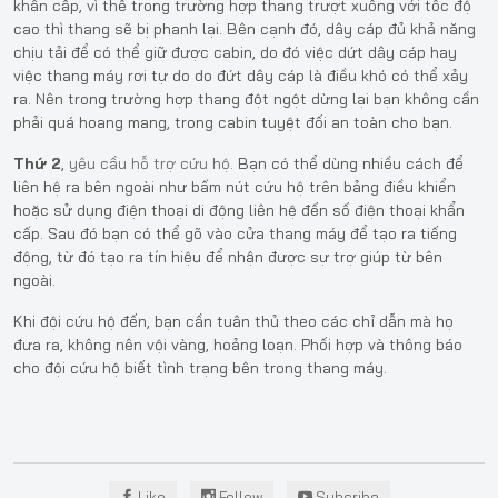
khẩn cấp, vì thế trong trường hợp thang trượt xuống với tốc độ
cao thì thang sẽ bị phanh lại. Bên cạnh đó, dây cáp đủ khả năng
chịu tải để có thể giữ được cabin, do đó việc dứt dây cáp hay
việc thang máy rơi tự do do đứt dây cáp là điều khó có thể xảy
ra. Nên trong trường hợp thang đột ngột dừng lại bạn không cần
phải quá hoang mang, trong cabin tuyệt đối an toàn cho bạn.
Thứ 2
,
yêu cầu hỗ trợ cứu hộ.
Bạn có thể dùng nhiều cách để
liên hệ ra bên ngoài như bấm nút cứu hộ trên bảng điều khiển
hoặc sử dụng điện thoại di động liên hệ đến số điện thoại khẩn
cấp. Sau đó bạn có thể gõ vào cửa thang máy để tạo ra tiếng
động, từ đó tạo ra tín hiệu để nhận được sự trợ giúp từ bên
ngoài.
Khi đội cứu hộ đến, bạn cần tuân thủ theo các chỉ dẫn mà họ
đưa ra, không nên vội vàng, hoảng loạn. Phối hợp và thông báo
cho đội cứu hộ biết tình trạng bên trong thang máy.
Like
Follow
Subcribe