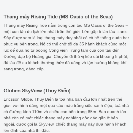
Thang máy Rising Tide (MS Oasis of the Seas)
Thang máy Rising Tide nằm trong con tàu MS Oasis of the Seas –
một con tàu du lịch lớn nhất trên thế giới. Lớn gấp 5 lần tàu titanic.
Đây được xem là loại thang máy duy nhất có cả hệ thống quán bar
phục vụ bên trong. Nó có thể chở tối đa 35 hành khách cùng một
lúc để đưa họ từ boong Công viên Trung tâm của con tàu đến
Đường dạo bộ Hoàng gia. Chuyến đi thú vị kéo dài khoảng 8 phút,
đủ lâu để du khách thưởng thức đồ uống và tận hưởng không khí
sang trọng, đẳng cấp.
Globen SkyView (Thụy Điển)
Ericsson Globe, Thụy Điển là tòa nhà bán cầu lớn nhất trên thế
giới, với hình dáng một quả cầu màu trắng siêu sành điệu, toà nhà
có đường kính 110m và chiều cao bên trong 85m. Bao quanh tòa
nhà còn có một chiếc thang máy nghiêng độc đáo gắn ở bên
ngoài, được gọi là Skyview, chiếc thang máy này đưa hành khách
lên đỉnh của nhà thi đấu.