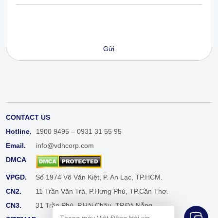
CONTACT US
Hotline.
1900 9495 – 0931 31 55 95
Email.
info@vdhcorp.com
DMCA
VPGD.
Số 1974 Võ Văn Kiệt, P. An Lạc, TP.HCM.
CN2.
11 Trần Văn Trà, P.Hưng Phú, TP.Cần Thơ.
CN3.
31 Trần Phú, P.Hải Châu, TP.Đà Nẵng.