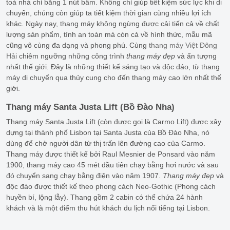
toà nhà chỉ bằng 1 nút bấm. Không chỉ giúp tiết kiệm sức lực khi di
chuyển, chúng còn giúp ta tiết kiệm thời gian cùng nhiều lợi ích
khác. Ngày nay, thang máy không ngừng được cải tiến cả về chất
lượng sản phẩm, tính an toàn mà còn cả về hình thức, mẫu mã
cũng vô cùng đa dạng và phong phú. Cùng
thang máy Việt Đông
Hải
chiêm ngưỡng những công trình
thang máy đẹp
và ấn tượng
nhất thế giới. Đây là những thiết kế sáng tạo và độc đáo, từ thang
máy di chuyển qua thủy cung cho đến thang máy cao lớn nhất thế
giới.
Thang máy Santa Justa Lift (Bồ Đào Nha)
Thang máy Santa Justa Lift (còn được gọi là Carmo Lift) được xây
dựng tại thành phố Lisbon tại Santa Justa của Bồ Đào Nha, nó
dùng để chở người dân từ thị trấn lên đường cao của Carmo.
Thang máy được thiết kế bởi Raul Mesnier de Ponsard vào năm
1900, thang máy cao 45 mét đầu tiên chạy bằng hơi nước và sau
đó chuyển sang chạy bằng điện vào năm 1907.
Thang máy đẹp
và
độc đáo được thiết kế theo phong cách Neo-Gothic (Phong cách
huyền bí, lộng lẫy). Thang gồm 2 cabin có thể chứa 24 hành
khách và là một điểm thu hút khách du lịch nổi tiếng tại Lisbon.