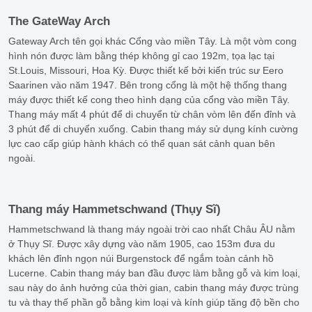
The GateWay Arch
Gateway Arch tên gọi khác Cổng vào miền Tây. Là một vòm cong
hình nón được làm bằng thép không gỉ cao 192m, tọa lạc tại
St.Louis, Missouri, Hoa Kỳ. Được thiết kế bởi kiến trúc sư Eero
Saarinen vào năm 1947. Bên trong cổng là một hệ thống thang
máy được thiết kế cong theo hình dạng của cổng vào miền Tây.
Thang máy mất 4 phút để di chuyển từ chân vòm lên đến đỉnh và
3 phút để di chuyển xuống. Cabin thang máy sử dụng kính cường
lực cao cấp giúp hành khách có thể quan sát cảnh quan bên
ngoài.
Thang máy Hammetschwand (Thụy Sĩ)
Hammetschwand là thang máy ngoài trời cao nhất Châu ÂU nằm
ở Thụy Sĩ. Được xây dựng vào năm 1905, cao 153m đưa du
khách lên đỉnh ngọn núi Burgenstock để ngắm toàn cảnh hồ
Lucerne. Cabin thang máy ban đầu được làm bằng gỗ và kim loại,
sau này do ảnh hưởng của thời gian, cabin thang máy được trùng
tu và thay thế phần gỗ bằng kim loại và kính giúp tăng độ bền cho