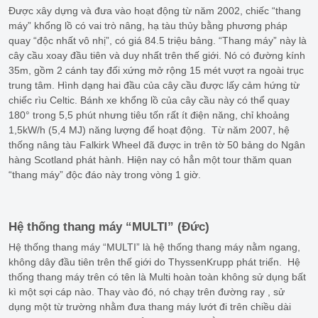
Được xây dựng và đưa vào hoạt động từ năm 2002, chiếc “thang
máy” khổng lồ có vai trò nâng, hạ tàu thủy bằng phương pháp
quay “độc nhất vô nhị”, có giá 84.5 triệu bảng. “Thang máy” này là
cây cầu xoay đầu tiên và duy nhất trên thế giới. Nó có đường kính
35m, gồm 2 cánh tay đối xứng mở rộng 15 mét vượt ra ngoài trục
trung tâm. Hình dạng hai đầu của cây cầu được lấy cảm hứng từ
chiếc rìu Celtic. Bánh xe khổng lồ của cây cầu này có thể quay
180° trong 5,5 phút nhưng tiêu tốn rất ít điện năng, chỉ khoảng
1,5kW/h (5,4 MJ) năng lượng để hoạt động. Từ năm 2007, hệ
thống nâng tàu Falkirk Wheel đã được in trên tờ 50 bảng do Ngân
hàng Scotland phát hành. Hiện nay có hẳn một tour thăm quan
“thang máy” độc đáo này trong vòng 1 giờ.
Hệ thống thang máy “MULTI” (Đức)
Hệ thống thang máy “MULTI” là hệ thống thang máy nằm ngang,
không dây đầu tiên trên thế giới do ThyssenKrupp phát triển. Hệ
thống thang máy trên có tên là Multi hoàn toàn không sử dụng bất
kì một sợi cáp nào. Thay vào đó, nó chạy trên đường ray , sử
dụng một từ trường nhằm đưa thang máy lướt đi trên chiều dài