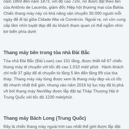
năm 1869 đến năm 1873, với độ cao 72m, nó được đặt theo tên
của Antônio de Lacerda, giám đốc Hiệp hội thương mại của Bahia.
Chiếc thang máy này có khả năng vận chuyển 30.000 người mỗi
ngày để đi lại giữa Cidade Alta và Comércio. Ngoài ra, nó còn cung
cấp tầm nhìn tuyệt đẹp để du khách tham quan có thể ngắm nhìn
bờ biển phía dưới
Thang máy bên trong tòa nhà Đài Bắc
Tòa nhà Đài Bắc (Đài Loan) cao 101 tầng, được thiết kế 67 chiếc
thang máy di chuyển với tốc độ cao 1.010 mét/ phút. Hành khách
chỉ mất 37 giây để di chuyển từ tầng 5 lên đến tầng 89 của tòa
tháp. Thang máy này từng được xem là
thang máy đẹp
và có tốc
độ nhanh nhất thế giới, nhưng vào năm 2016 kỷ lục này đã bị phá
vỡ bởi thang máy NexWay được lắp đặt tại Tháp Thượng Hải ở
Trung Quốc với tốc độ 1230 mét/phút.
Thang máy Bách Long (Trung Quốc)
Đây là chiếc thang máy ngoài trời cao nhất thế giới được lắp đặt