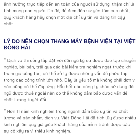
ảnh hưởng trực tiếp đến an toàn của người sử dụng, thậm chí là
tính mạng con người. Do đó, để đem đến sự yên tâm cao nhất,
quý khách hàng hãy chọn một địa chỉ uy tín và đáng tin cậy
nhất.
LÝ DO NÊN CHỌN THANG MÁY BỆNH VIỆN TẠI VIỆT
ĐÔNG HẢI
* Dịch vụ thi công lắp đặt với đội ngũ kỹ sư được đào tạo chuyên
nghiệp, bài bản, trải qua các bài kiểm tra nghiêm ngặt trước khi
tham gia công tác, có thể xử lý được những vấn đề phức tạp
trong các công trình lớn nhỏ. Đây là yếu tố mà không phải đơn vị
nào cũng có thể đáp ứng. Hầu hết các công ty khác sử dụng đội
ngũ được thuê ngoài nên có thể không đảm bảo được vấn đề
chất lượng tuyệt đối.
* Hơn 11 năm kinh nghiệm trong ngành đảm bảo uy tín và chất
lượng về sản phẩm, dịch vụ. Việt Đông Hải đã tích lũy được nhiều
kinh nghiệm quý giá giúp khách hàng của mình tránh được các
sự cố xảy ra vì thiếu kinh nghiệm.