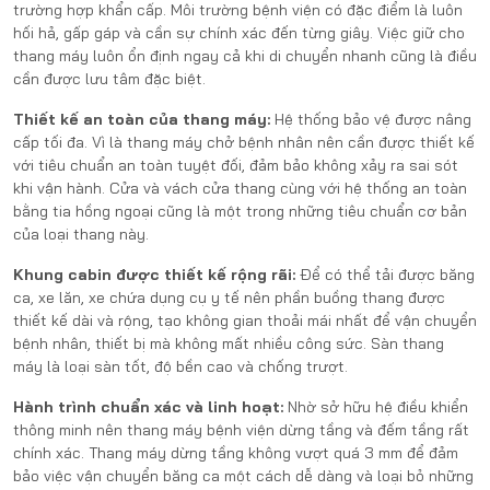
trường hợp khẩn cấp. Môi trường bệnh viện có đặc điểm là luôn
hối hả, gấp gáp và cần sự chính xác đến từng giây. Việc giữ cho
thang máy luôn ổn định ngay cả khi di chuyển nhanh cũng là điều
cần được lưu tâm đặc biệt.
Thiết kế an toàn của thang máy:
Hệ thống bảo vệ được nâng
cấp tối đa.
Vì là thang máy chở bệnh nhân nên cần được thiết kế
với tiêu chuẩn an toàn tuyệt đối, đảm bảo không xảy ra sai sót
khi vận hành. C
ửa và vách cửa thang cùng với hệ thống an toàn
bằng tia hồng ngoại cũng là một trong những tiêu chuẩn cơ bản
của loại thang này.
Khung cabin được thiết kế rộng rãi:
Để có thể tải được băng
ca, xe lăn, xe chứa dụng cụ y tế nên phần buồng thang được
thiết kế dài và rộng, tạo không gian thoải mái nhất để vận chuyển
bệnh nhân, thiết bị mà không mất nhiều công sức. Sàn thang
máy là loại sàn tốt, độ bền cao và chống trượt.
Hành trình chuẩn xác và linh hoạt:
Nhờ sở hữu hệ điều khiển
thông minh nên thang máy bệnh viện dừng tầng và đếm tầng rất
chính xác. T
hang máy dừng tầng không vượt quá 3 mm để đảm
bảo việc vận chuyển băng ca một cách dễ dàng và loại bỏ những