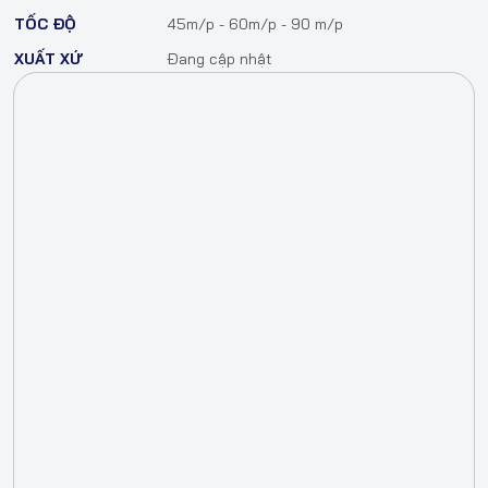
TỐC ĐỘ
45m/p - 60m/p - 90 m/p
XUẤT XỨ
Đang cập nhật