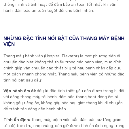
thông minh và linh hoạt để đảm bảo an toàn tốt nhất khi vận
hành, đảm bảo an toàn tuyệt đối cho bệnh nhân.
NHỮNG ĐẶC TÍNH NỔI BẬT CỦA THANG MÁY BỆNH
VIỆN
Thang máy bệnh viện (Hospital Elevator) là một phương tiện di
chuyển đặc biệt không thể thiếu trong các bệnh viện, mục đích
chính giúp vận chuyển các thiết bị y tế hay bệnh nhân cấp cứu
một cách nhanh chóng nhất. Thang máy bệnh viện có những đặc
tính nổi bật sau đây:
Vận hành êm ái:
đây là đặc tính thiết yếu cần được trang bị đối
với dòng thang máy tải bệnh, đảm bảo thang hoạt động êm ái,
không gây tiếng ồn, không gây sốc hay giật thang khi di chuyển
để tránh tác động đến bệnh nhân.
Tính ổn định:
Thang máy bệnh viện cần đảm bảo sự tăng giảm
tốc độ trơn tru, nhẹ nhàng, cần giữ được tính ổn định ngay trong