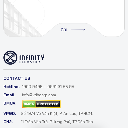
CONTACT US
Hotline.
1900 9495 – 0931 31 55 95
Email.
info@vdhcorp.com
DMCA
VPGD.
Số 1974 Võ Văn Kiệt, P. An Lạc, TP.HCM.
CN2.
11 Trần Văn Trà, P.Hưng Phú, TP.Cần Thơ.