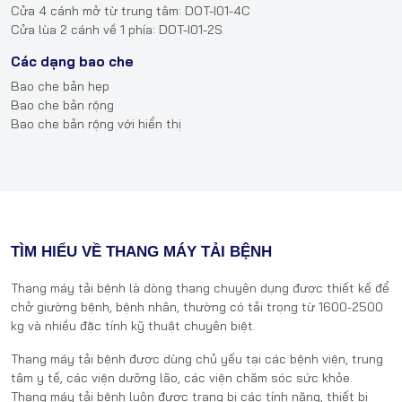
Cửa 4 cánh mở từ trung tâm: DOT-I01-4C
Cửa lùa 2 cánh về 1 phía: DOT-I01-2S
Các dạng bao che
Bao che bản hẹp
Bao che bản rộng
Bao che bản rộng với hiển thị
TÌM HIỂU VỀ THANG MÁY TẢI BỆNH
Thang máy tải bệnh là dòng thang chuyên dụng được thiết kế để
chở giường bệnh, bệnh nhân, thường có tải trọng từ 1600-2500
kg và nhiều đặc tính kỹ thuật chuyên biệt.
Thang máy tải bệnh được dùng chủ yếu tại các bệnh viện, trung
tâm y tế, các viện dưỡng lão, các viện chăm sóc sức khỏe.
Thang máy tải bệnh luôn được trang bị các tính năng, thiết bị