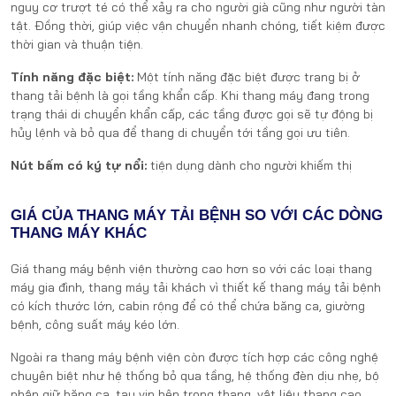
nguy cơ trượt té có thể xảy ra cho người già cũng như người tàn
tật.
Đồng thời, giúp việc vận chuyển nhanh chóng, tiết kiệm được
thời gian và thuận tiện.
Tính năng đặc biệt:
Một tính năng đặc biệt được trang bị ở
thang tải bệnh là gọi tầng khẩn cấp. Khi thang máy đang trong
trạng thái di chuyển khẩn cấp, các tầng được gọi sẽ tự động bị
hủy lệnh và bỏ qua để thang di chuyển tới tầng gọi ưu tiên.
Nút bấm có ký tự nổi:
tiện dụng dành cho người khiếm thị
GIÁ CỦA THANG MÁY TẢI BỆNH SO VỚI CÁC DÒNG
THANG MÁY KHÁC
Giá thang máy bệnh viện thường cao hơn so với các loại thang
máy gia đình, thang máy tải khách vì thiết kế thang máy tải bệnh
có kích thước lớn, cabin rộng để có thể chứa băng ca, giường
bệnh, công suất máy kéo lớn.
Ngoài ra thang máy bệnh viện còn được tích hợp các công nghệ
chuyên biệt như hệ thống bỏ qua tầng, hệ thống đèn dịu nhẹ, bộ
phận giữ băng ca, tay vịn bên trong thang, vật liệu thang cao