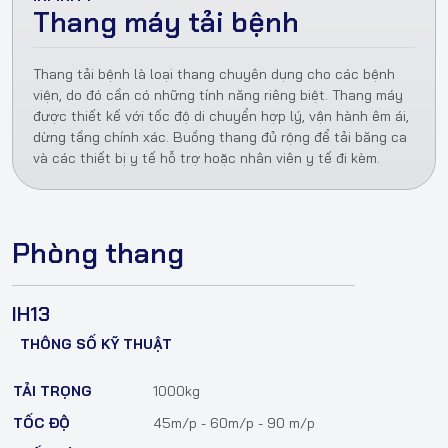
Thang máy tải bệnh
Thang tải bệnh là loại thang chuyên dụng cho các bệnh
viện, do đó cần có những tính năng riêng biệt. Thang máy
được thiết kế với tốc độ di chuyển hợp lý, vận hành êm ái,
dừng tầng chính xác. Buồng thang đủ rộng để tải băng ca
và các thiết bị y tế hỗ trợ hoặc nhân viên y tế đi kèm.
Phòng thang
IH13
THÔNG SỐ KỸ THUẬT
TẢI TRỌNG
1000kg
TỐC ĐỘ
45m/p - 60m/p - 90 m/p