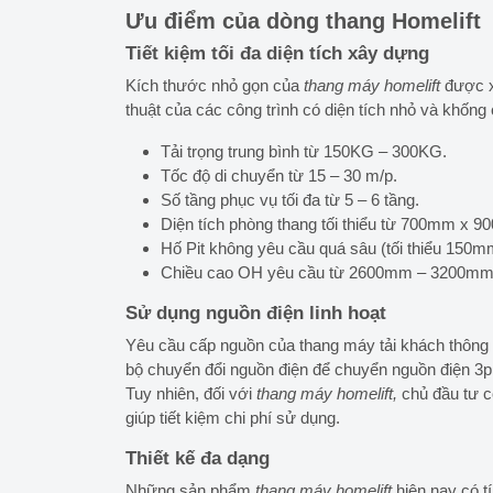
Ưu điểm của dòng thang Homelift
Tiết kiệm tối đa diện tích xây dựng
Kích thước nhỏ gọn của
thang máy homelift
được x
thuật của các công trình có diện tích nhỏ và khống
Tải trọng trung bình từ 150KG – 300KG.
Tốc độ di chuyển từ 15 – 30 m/p.
Số tầng phục vụ tối đa từ 5 – 6 tầng.
Diện tích phòng thang tối thiểu từ 700mm x 90
Hố Pit không yêu cầu quá sâu (tối thiểu 150m
Chiều cao OH yêu cầu từ 2600mm – 3200m
Sử dụng nguồn điện linh hoạt
Yêu cầu cấp nguồn của thang máy tải khách thông
bộ chuyển đổi nguồn điện để chuyển nguồn điện 3p
Tuy nhiên, đối với
thang máy homelift,
chủ đầu tư c
giúp tiết kiệm chi phí sử dụng.
Thiết kế đa dạng
Những sản phẩm
thang máy homelift
hiện nay có tí