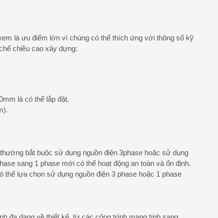
em là ưu điểm lớn vì chúng có thể thích ứng với thông số kỹ
 chế chiều cao xây dựng:
0mm là có thể lắp đặt.
m).
m
 thường bắt buộc sử dụng nguồn điện 3phase hoặc sử dụng
hase sang 1 phase mới có thể hoạt động an toàn và ổn định.
ó thể lựa chọn sử dụng nguồn điện 3 phase hoặc 1 phase
nh đa dạng về thiết kế, từ các công trình mang tính sang