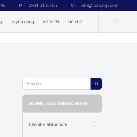
495
P.
0931 31 55 95
M.
info@vdhcorp.com
g
Tuyển dụng
Về VDH
Liên hệ
DOWNLOAD EBROCHURE
Elevator eBrochure