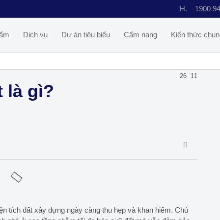
H.
1900 9
hẩm
Dịch vụ
Dự án tiêu biểu
Cẩm nang
Kiến thức chun
26
11
 là gì?
diện tích đất xây dựng ngày càng thu hẹp và khan hiếm. Chủ