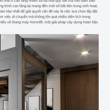
nh nhà ở cao tầng nhằm tối đa hóa quỹ đất mà vẫn đảm bảo
g trình cao tầng lại mang đến một số bất tiện trong sinh hoạt,
àn hảo nhất để giải quyết vấn đề này là việc lựa chọn lắp đặt
rợ việc di chuyển mà không tốn quá nhiều diện tích trong
hiểu về
thang máy homelift,
một giải pháp xây dựng hoàn hảo