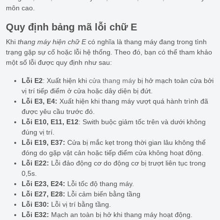
môn cao.
Quy định bảng mã lỗi chữ E
Khi
thang máy hiện chữ E
có nghĩa là thang máy đang trong tình
trạng gặp sự cố hoặc lỗi hệ thống. Theo đó, bạn có thể tham khảo
một số lỗi được quy định như sau:
Lỗi E2
: Xuất hiện khi
cửa thang máy
bị hở mạch toàn cửa bởi
vị trí tiếp điểm ở cửa hoặc dây diện bị đứt.
Lỗi E3, E4:
Xuất hiện khi thang máy vượt quá hành trình đã
được yêu cầu trước đó.
Lỗi E10, E11, E12
: Swith buộc giảm tốc trên và dưới không
đúng vị trí.
Lỗi E19, E37:
Cửa bị mắc kẹt trong thời gian lâu không thể
đóng do gặp vật cản hoặc tiếp điểm cửa không hoạt động.
Lỗi E22:
Lỗi đảo động cơ do động cơ bị trượt liên tục trong
0,5s.
Lỗi E23, E24:
Lỗi tốc độ thang máy.
Lỗi E27, E28:
Lỗi cảm biến bằng tầng
Lỗi E30:
Lỗi vị trí bằng tầng.
Lỗi E32:
Mạch an toàn bị hở khi thang máy hoạt động.