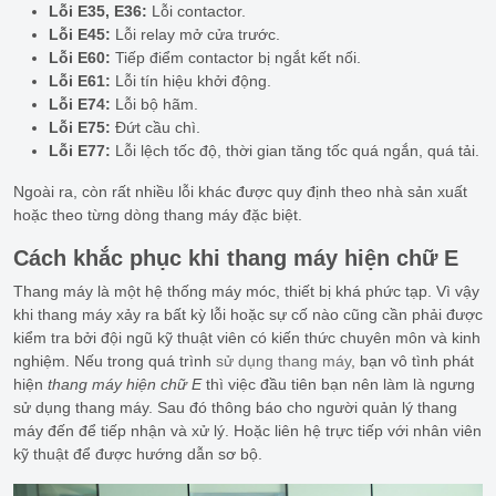
Lỗi E35, E36:
Lỗi contactor.
Lỗi E45:
Lỗi relay mở cửa trước.
Lỗi E60:
Tiếp điểm contactor bị ngắt kết nối.
Lỗi E61:
Lỗi tín hiệu khởi động.
Lỗi E74:
Lỗi bộ hãm.
Lỗi E75:
Đứt cầu chì.
Lỗi E77:
Lỗi lệch tốc độ, thời gian tăng tốc quá ngắn, quá tải.
Ngoài ra, còn rất nhiều lỗi khác được quy định theo nhà sản xuất
hoặc theo từng dòng thang máy đặc biệt.
Cách khắc phục khi thang máy hiện chữ E
Thang máy là một hệ thống máy móc, thiết bị khá phức tạp. Vì vậy
khi thang máy xảy ra bất kỳ lỗi hoặc sự cố nào cũng cần phải được
kiểm tra bởi đội ngũ kỹ thuật viên có kiến thức chuyên môn và kinh
nghiệm. Nếu trong quá trình
sử dụng thang máy
, bạn vô tình phát
hiện
thang máy hiện chữ E
thì việc đầu tiên bạn nên làm là ngưng
sử dụng thang máy. Sau đó thông báo cho người quản lý thang
máy đến để tiếp nhận và xử lý. Hoặc liên hệ trực tiếp với nhân viên
kỹ thuật để được hướng dẫn sơ bộ.