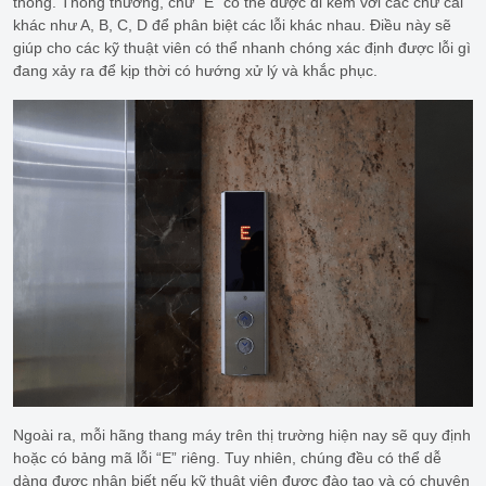
thống. Thông thường, chữ “E” có thể được đi kèm với các chữ cái
khác như A, B, C, D để phân biệt các lỗi khác nhau. Điều này sẽ
giúp cho các kỹ thuật viên có thể nhanh chóng xác định được lỗi gì
đang xảy ra để kịp thời có hướng xử lý và khắc phục.
Ngoài ra, mỗi hãng thang máy trên thị trường hiện nay sẽ quy định
hoặc có bảng mã lỗi “E” riêng. Tuy nhiên, chúng đều có thể dễ
dàng được nhận biết nếu kỹ thuật viên được đào tạo và có chuyên