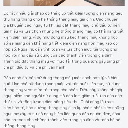
Có rất nhiều giải pháp có thể giúp tiết kiệm lượng điện năng tiêu
thụ hàng thang cho hệ thống thang máy gia đình. Các chuyên
gia khuyến cáo, ngay từ khi lắp đặt thang máy, chủ đầu tư nên
tìm hiểu và lựa chọn những hệ thống thang máy có khả năng tiết
kiệm điện năng, ví dụ như dòng
máy kéo thang máy không hộp
số
sẽ mang đến khả năng tiết kiệm điện năng hơn máy kéo có
hộp số. Ngoài ra, cần tính toán và lựa chọn mức tải trọng phù
hợp với nhu cầu sử dụng của các thành viên trong gia đình.
Tránh lắp đặt thang máy với mức tải trọng quá lớn, gây lãng phí
chi phí đầu tư và chi phí vận hành.
Bên cạnh đó, cần sử dụng thang máy một cách hợp lý và hiệu
quả. Hạn chế sử dụng thang máy với tần suất liên tục, sử dụng
thang máy vượt mức tải trọng cho phép. Điều này không chỉ gây
nguy hiểm cho người sử dụng mà còn làm giảm tuổi thọ của các
thiết bị và tăng lượng điện năng tiêu thụ. Cuối cùng là thực
hiện
bảo trì, bảo dưỡng thang máy định kỳ
nhằm phát hiện những
nguy cơ xảy ra sự cố nguy hiểm liên quan đến nguồn điện, đảm
bảo an toàn cho những thành viên trong gia đình và toàn bộ hệ
thống thang máy.