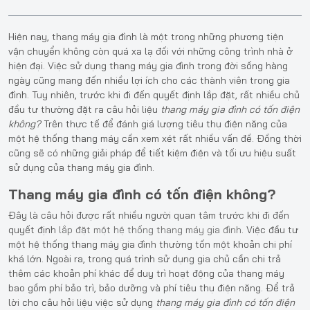
Hiện nay, thang máy gia đình là một trong những phương tiện
vận chuyển không còn quá xa lạ đối với những công trình nhà ở
hiện đại. Việc sử dụng thang máy gia đình trong đời sống hàng
ngày cũng mang đến nhiều lợi ích cho các thành viên trong gia
đình. Tuy nhiên, trước khi đi đến quyết định lắp đặt, rất nhiều chủ
đầu tư thường đặt ra câu hỏi liệu
thang máy gia đình có tốn điện
không?
Trên thực tế để đánh giá lượng tiêu thụ điện năng của
một hệ thống thang máy cần xem xét rất nhiều vấn đề. Đồng thời
cũng sẽ có những giải pháp để tiết kiệm điện và tối ưu hiệu suất
sử dụng của thang máy gia đình.
Thang máy gia đình có tốn điện không?
Đây là câu hỏi được rất nhiều người quan tâm trước khi đi đến
quyết định
lắp đặt một hệ thống thang máy gia đình
. Việc đầu tư
một hệ thống thang máy gia đình thường tốn một khoản chi phí
khá lớn. Ngoài ra, trong quá trình sử dụng gia chủ cần chi trả
thêm các khoản phí khác để duy trì hoạt động của thang máy
bao gồm phí bảo trì, bảo dưỡng và phí tiêu thụ điện năng. Để trả
lời cho câu hỏi liệu việc sử dụng
thang máy gia đình có tốn điện