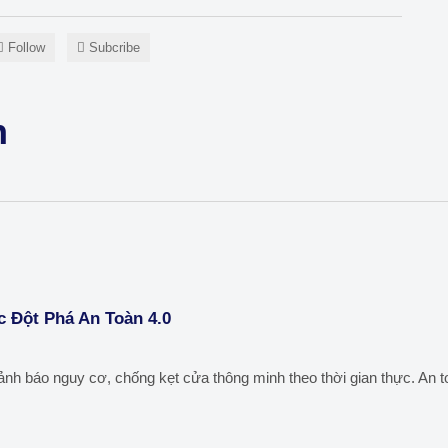
Follow
Subcribe
n
 Đột Phá An Toàn 4.0
h báo nguy cơ, chống kẹt cửa thông minh theo thời gian thực. An to