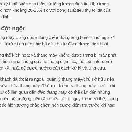
kỹ thuật viên cho thấy, từ tổng lượng điện tiêu thụ trong
o hơn khoảng 20-25% so với công suất tiêu thụ tối đa của
 định.
 đột ngột
hang máy dừng chưa đúng điểm dừng tầng hoặc “nhốt người”,
ống. Trước tiên nên chờ bộ cứu hộ tự động được kích hoạt.
ng thể kích hoạt và thang máy không được trang bị máy phát
i bên ngoài thông qua hệ thống điện thoại nội bộ (intercom)
viên kỹ thuật để được hướng dẫn cách xử lý và ứng cứu.
khách đã thoát ra ngoài, quản lý thang máy/chủ sở hữu nên
ì, sửa chữa thang máy
để được
kiểm tra thang máy
trước khi
sự cố liên quan đến
điện thang máy
có thể dẫn đến những
ộ cứu hộ tự động, tiềm ẩn nhiều rủi ro nguy hiểm. Vì thế, thang
các hiện tượng chập chờn nên được kiểm tra trước khi hoạt