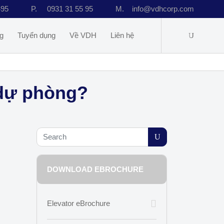
495
P.
0931 31 55 95
M.
info@vdhcorp.com
g
Tuyển dụng
Về VDH
Liên hệ
 dự phòng?
DOWNLOAD EBROCHURE
Elevator eBrochure