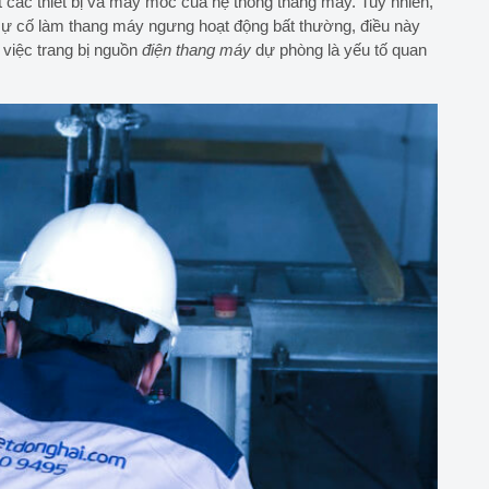
 các thiết bị và máy móc của hệ thống thang máy. Tuy nhiên,
 sự cố làm thang máy ngưng hoạt động bất thường, điều này
việc trang bị nguồn
điện thang máy
dự phòng là yếu tố quan