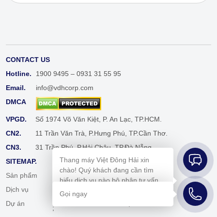
CONTACT US
Hotline.
1900 9495 – 0931 31 55 95
Email.
info@vdhcorp.com
DMCA
VPGD.
Số 1974 Võ Văn Kiệt, P. An Lạc, TP.HCM.
CN2.
11 Trần Văn Trà, P.Hưng Phú, TP.Cần Thơ.
CN3.
31 Trần Phú, P.Hải Châu, TP.Đà Nẵng.
Thang máy Việt Đông Hải xin
SITEMAP.
chào! Quý khách đang cần tìm
Sản phẩm
Cẩm nang
hiểu dịch vụ nào bộ phận tư vấn
Dịch vụ
Tuyển dụng
bên em sẽ hỗ trợ mình ngay ạ!
Gọi ngay
Dự án
Liên hệ
;