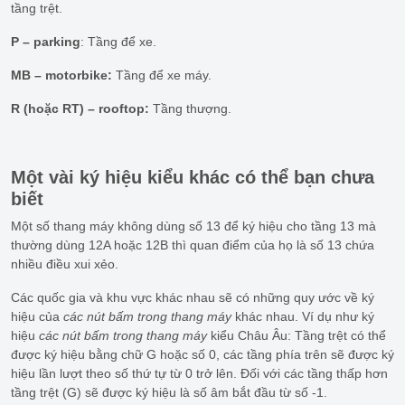
tầng trệt.
P – parking
: Tầng để xe.
MB – motorbike:
Tầng để xe máy.
R (hoặc RT) – rooftop:
Tầng thượng.
Một vài ký hiệu kiểu khác có thể bạn chưa
biết
Một số thang máy không dùng số 13 để ký hiệu cho tầng 13 mà
thường dùng 12A hoặc 12B thì quan điểm của họ là số 13 chứa
nhiều điều xui xẻo.
Các quốc gia và khu vực khác nhau sẽ có những quy ước về ký
hiệu của
các nút bấm trong thang máy
khác nhau. Ví dụ như k
ý
hiệu
các nút bấm trong thang máy
kiểu Châu Âu: Tầng trệt có thể
được ký hiệu bằng chữ G hoặc số 0, các tầng phía trên sẽ được ký
hiệu lần lượt theo số thứ tự từ 0 trở lên. Đối với các tầng thấp hơn
tầng trệt (G) sẽ được ký hiệu là số âm bắt đầu từ số -1.