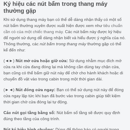
Ký hiệu các nút bấm trong thang máy
thường gặp
Khi sử dụng thang máy bạn có thể dễ dàng nhận thấy có một số
nút bấm thường xuyên được xuất hiện được xem như
tiêu chuẩn
cần có của một chiếc thang máy
. Các nút bấm này được ký hiệu
để người sử dụng dễ dàng nhận biết và hiểu được ý nghĩa của nó.
Thông thường, các
nút bấm trong thang máy
thường gặp có thể
kể đến như:
(◄►)
Nút mở cửa hoặc giữ cửa:
Sử dụng nhằm mục đích mở
cửa ra khi cửa đang đóng lại mà không cần dùng tay chặn cửa,
bạn cũng có thể bấm giữ nút này để chờ cho hành khách hoặc di
chuyển đồ vật vào trong cabin trong một thời gian dài.
(►◄)
Nút đóng cửa ngay:
Bạn có thể sử dụng nút này để đóng
cửa ngay lập tức khi bạn đã bước vào trong cabin giúp tiết kiệm
thời gian chờ cửa đóng lại tự động.
Các nút gọi tầng bằng số:
Nút bấm số tầng sẽ được quy định
đúng theo tầng của công trình.
Nút ký hiệu hình chuông:
Dùng để thông báo có người trong