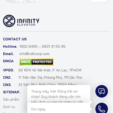
CONTACT US
Hotline.
1900 9495 – 0931 31 55 95
Email.
info@vdhcorp.com
DMCA
VPGD.
Số 1974 Võ Văn Kiệt, P. An Lạc, TP.HCM.
CN2.
11 Trần Văn Trà, P.Hưng Phú, TP.Cần Thơ.
CN3.
31 Trần Phú, P.Hải Châu, TP.Đà Nẵng.
Thang máy Việt Đông Hải xin
SITEMAP.
chào! Quý khách đang cần tìm
Sản phẩm
Cẩm nang
hiểu dịch vụ nào bộ phận tư vấn
Dịch vụ
Tuyển dụng
bên em sẽ hỗ trợ mình ngay ạ!
Gọi ngay