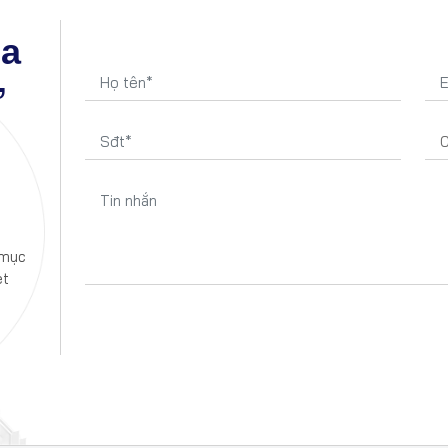
ủa
ờ
 mục
et