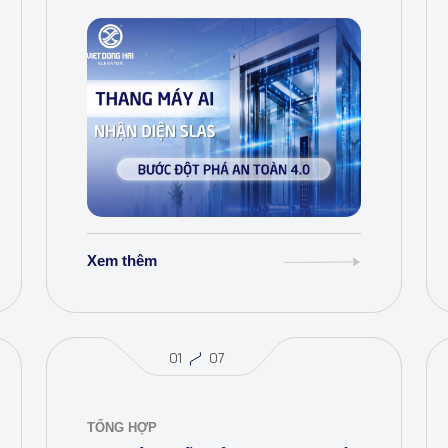
4.0 tiên phong cùng Việt Đông Hải.
Xem thêm
01
07
TỔNG HỢP