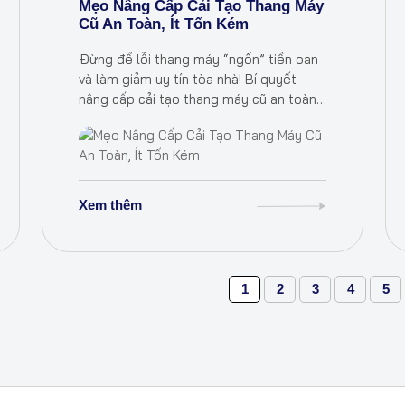
Mẹo Nâng Cấp Cải Tạo Thang Máy
Cũ An Toàn, Ít Tốn Kém
Đừng để lỗi thang máy “ngốn” tiền oan
và làm giảm uy tín tòa nhà! Bí quyết
nâng cấp cải tạo thang máy cũ an toàn
bằng giải pháp kỹ thuật tiên tiến, tối ưu
chi phí cho chung cư,…
Xem thêm
1
2
3
4
5