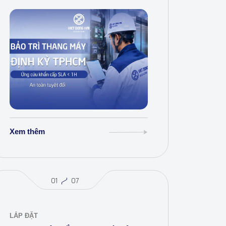
trình tin chọn. Nhận báo giá miễn phí
ngay!
Xem thêm
01
07
LẮP ĐẶT