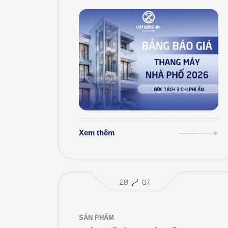
phí ngay!
Xem thêm
28
07
SẢN PHẨM