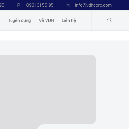
95
P.
0931 31 55 95
M.
info@vdhcorp.com
Tuyển dụng
Về VDH
Liên hệ