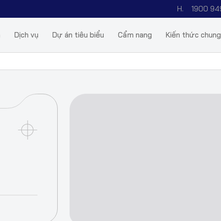
H.
1900 94
m
Dịch vụ
Dự án tiêu biểu
Cẩm nang
Kiến thức chung