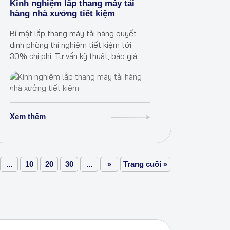
Kinh nghiệm lắp thang máy tải
hàng nhà xưởng tiết kiệm
Bí mật lắp thang máy tải hàng quyết
định phòng thí nghiệm tiết kiệm tới
30% chi phí. Tư vấn kỹ thuật, báo giá
miễn phí – Bảo trì SLA dưới 1h. Hãy gọi
ngay hôm nay!
Xem thêm
...
10
20
30
...
»
Trang cuối »